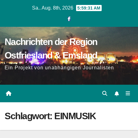
Zum
Sa.. Aug. 8th, 2026
5:59:32 AM
Inhalt
springen
Nachrichten der Region
Ostfriesland & Emsland
Ein Projekt von unabhängigen Journalisten
Schlagwort:
EINMUSIK