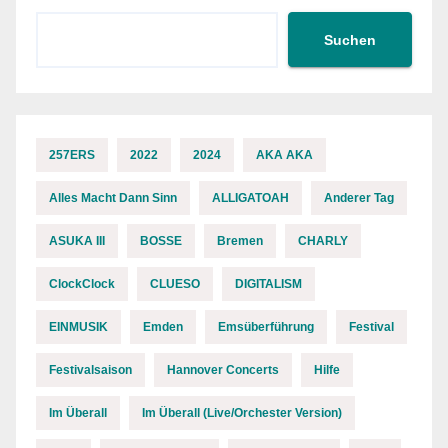
Suchen
257ERS
2022
2024
AKA AKA
Alles Macht Dann Sinn
ALLIGATOAH
Anderer Tag
ASUKA III
BOSSE
Bremen
CHARLY
ClockClock
CLUESO
DIGITALISM
EINMUSIK
Emden
Emsüberführung
Festival
Festivalsaison
Hannover Concerts
Hilfe
Im Überall
Im Überall (Live/Orchester Version)