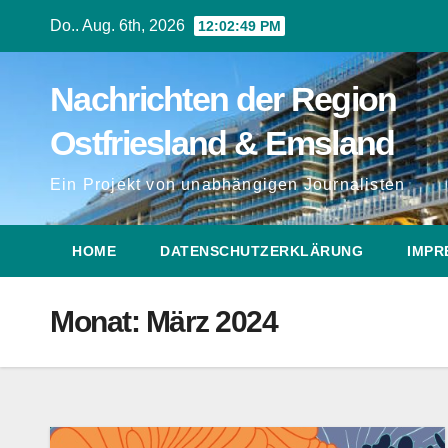
Zum
Do.. Aug. 6th, 2026
12:02:50 PM
Inhalt
springen
Nachrichten der Region
Ostfriesland & Emsland
Ein Projekt von unabhängigen Journalisten
HOME
DATENSCHUTZERKLÄRUNG
IMPR
Monat:
März 2024