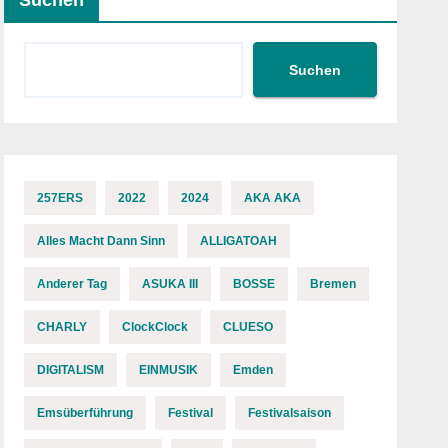
Suchen
Suchen
257ERS
2022
2024
AKA AKA
Alles Macht Dann Sinn
ALLIGATOAH
Anderer Tag
ASUKA III
BOSSE
Bremen
CHARLY
ClockClock
CLUESO
DIGITALISM
EINMUSIK
Emden
Emsüberführung
Festival
Festivalsaison