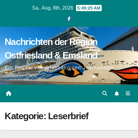
Zum
Sa.. Aug. 8th, 2026
5:49:26 AM
Inhalt
springen
Nachrichten der Region
Ostfriesland & Emsland
Ein Projekt von unabhängigen Journalisten
Kategorie:
Leserbrief