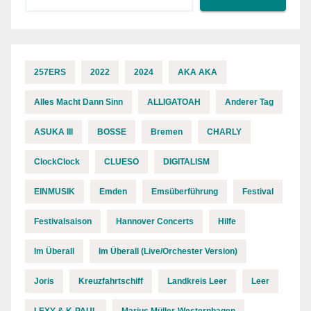
257ERS
2022
2024
AKA AKA
Alles Macht Dann Sinn
ALLIGATOAH
Anderer Tag
ASUKA III
BOSSE
Bremen
CHARLY
ClockClock
CLUESO
DIGITALISM
EINMUSIK
Emden
Emsüberführung
Festival
Festivalsaison
Hannover Concerts
Hilfe
Im Überall
Im Überall (Live/Orchester Version)
Joris
Kreuzfahrtschiff
Landkreis Leer
Leer