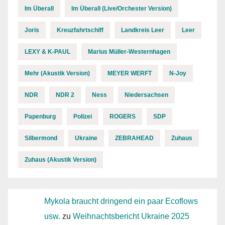
Im Überall
Im Überall (Live/Orchester Version)
Joris
Kreuzfahrtschiff
Landkreis Leer
Leer
LEXY & K-PAUL
Marius Müller-Westernhagen
Mehr (Akustik Version)
MEYER WERFT
N-Joy
NDR
NDR 2
Ness
Niedersachsen
Papenburg
Polizei
ROGERS
SDP
Silbermond
Ukraine
ZEBRAHEAD
Zuhaus
Zuhaus (Akustik Version)
Mykola braucht dringend ein paar Ecoflows
usw.
zu
Weihnachtsbericht Ukraine 2025