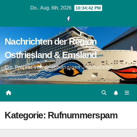
Zum
Do.. Aug. 6th, 2026
10:34:43 PM
Inhalt
springen
Nachrichten der Region
Ostfriesland & Emsland
Ein Projekt von unabhängigen Journalisten
Kategorie:
Rufnummerspam