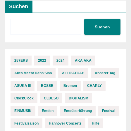
Suchen
Suchen
257ERS
2022
2024
AKA AKA
Alles Macht Dann Sinn
ALLIGATOAH
Anderer Tag
ASUKA III
BOSSE
Bremen
CHARLY
ClockClock
CLUESO
DIGITALISM
EINMUSIK
Emden
Emsüberführung
Festival
Festivalsaison
Hannover Concerts
Hilfe