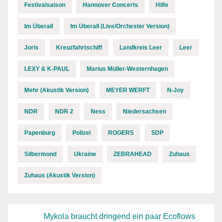
Festivalsaison
Hannover Concerts
Hilfe
Im Überall
Im Überall (Live/Orchester Version)
Joris
Kreuzfahrtschiff
Landkreis Leer
Leer
LEXY & K-PAUL
Marius Müller-Westernhagen
Mehr (Akustik Version)
MEYER WERFT
N-Joy
NDR
NDR 2
Ness
Niedersachsen
Papenburg
Polizei
ROGERS
SDP
Silbermond
Ukraine
ZEBRAHEAD
Zuhaus
Zuhaus (Akustik Version)
Mykola braucht dringend ein paar Ecoflows