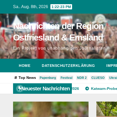
Zum
Sa.. Aug. 8th, 2026
1:22:25 PM
Inhalt
springen
Nachrichten der Region
Ostfriesland & Emsland
Ein Projekt von unabhängigen Journalisten
HOME
DATENSCHUTZERKLÄRUNG
IMPR
Top News
Papenburg
Festival
NDR 2
CLUESO
Ukra
Neuester Nachrichten
 Gartentier des Jahres 2026
Katwarn-Probealarm am 12. Mä