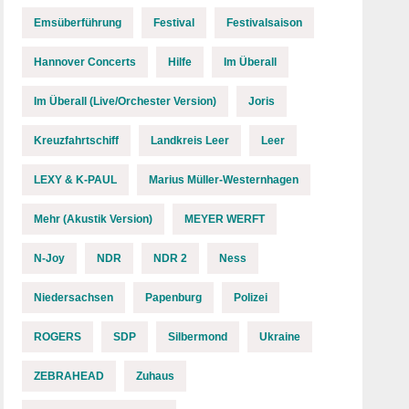
Emsüberführung
Festival
Festivalsaison
Hannover Concerts
Hilfe
Im Überall
Im Überall (Live/Orchester Version)
Joris
Kreuzfahrtschiff
Landkreis Leer
Leer
LEXY & K-PAUL
Marius Müller-Westernhagen
Mehr (Akustik Version)
MEYER WERFT
N-Joy
NDR
NDR 2
Ness
Niedersachsen
Papenburg
Polizei
ROGERS
SDP
Silbermond
Ukraine
ZEBRAHEAD
Zuhaus