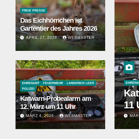
FREIE PRESSE
Das Eichhörnchen ist
Gartentier des Jahres 2026
APRIL 27, 2026
WEBMASTER
 LEER
POLIZEI
EHRENAMT
FEUERWEHR
LANDKREIS LEER
POLIZEI
alarm am 12. März um
FREIE 
Katwarn-Probealarm am
Wei
12. März um 11 Uhr
TER
MÄRZ 4, 2026
WEBMASTER
DEZ