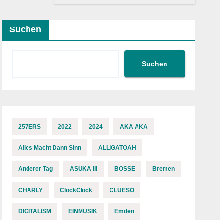
Welttournee
Suchen
Suchen
257ERS
2022
2024
AKA AKA
Alles Macht Dann Sinn
ALLIGATOAH
Anderer Tag
ASUKA III
BOSSE
Bremen
CHARLY
ClockClock
CLUESO
DIGITALISM
EINMUSIK
Emden