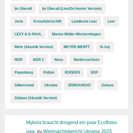
Im Überall
Im Überall (Live/Orchester Version)
Joris
Kreuzfahrtschiff
Landkreis Leer
Leer
LEXY & K-PAUL
Marius Müller-Westernhagen
Mehr (Akustik Version)
MEYER WERFT
N-Joy
NDR
NDR 2
Ness
Niedersachsen
Papenburg
Polizei
ROGERS
SDP
Silbermond
Ukraine
ZEBRAHEAD
Zuhaus
Zuhaus (Akustik Version)
Mykola braucht dringend ein paar Ecoflows
usw.
zu
Weihnachtsbericht Ukraine 2025