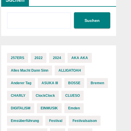
Suchen
Suchen
257ERS
2022
2024
AKA AKA
Alles Macht Dann Sinn
ALLIGATOAH
Anderer Tag
ASUKA III
BOSSE
Bremen
CHARLY
ClockClock
CLUESO
DIGITALISM
EINMUSIK
Emden
Emsüberführung
Festival
Festivalsaison