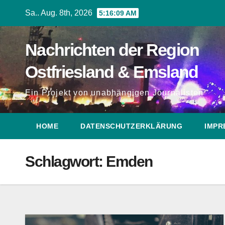
Zum
Sa.. Aug. 8th, 2026
5:16:11 AM
Inhalt
springen
Nachrichten der Region
Ostfriesland & Emsland
Ein Projekt von unabhängigen Journalisten
HOME
DATENSCHUTZERKLÄRUNG
IMPR
Schlagwort:
Emden