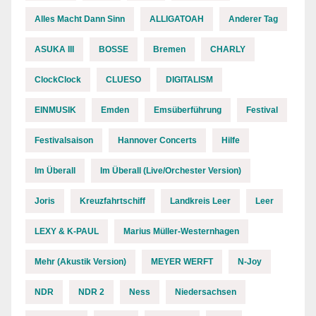
Alles Macht Dann Sinn
ALLIGATOAH
Anderer Tag
ASUKA III
BOSSE
Bremen
CHARLY
ClockClock
CLUESO
DIGITALISM
EINMUSIK
Emden
Emsüberführung
Festival
Festivalsaison
Hannover Concerts
Hilfe
Im Überall
Im Überall (Live/Orchester Version)
Joris
Kreuzfahrtschiff
Landkreis Leer
Leer
LEXY & K-PAUL
Marius Müller-Westernhagen
Mehr (Akustik Version)
MEYER WERFT
N-Joy
NDR
NDR 2
Ness
Niedersachsen