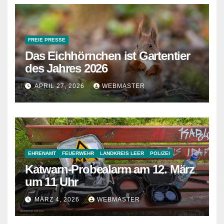
FREIE PRESSE
Das Eichhörnchen ist Gartentier
des Jahres 2026
APRIL 27, 2026
WEBMASTER
EHRENAMT
FEUERWEHR
LANDKREIS LEER
POLIZEI
Katwarn-Probealarm am 12. März
um 11 Uhr
MÄRZ 4, 2026
WEBMASTER