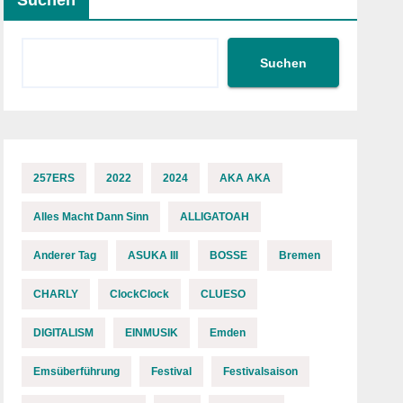
Suchen
Suchen
257ERS
2022
2024
AKA AKA
Alles Macht Dann Sinn
ALLIGATOAH
Anderer Tag
ASUKA III
BOSSE
Bremen
CHARLY
ClockClock
CLUESO
DIGITALISM
EINMUSIK
Emden
Emsüberführung
Festival
Festivalsaison