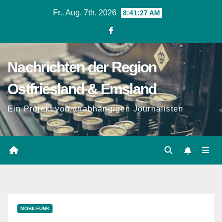
Zum
Fr.. Aug. 7th, 2026
8:41:28 AM
Inhalt
springen
Nachrichten der Region
Ostfriesland & Emsland
Ein Projekt von unabhängigen Journalisten
MOBILFUNK