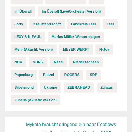
Im Überall
Im Überall (Live/Orchester Version)
Joris
Kreuzfahrtschiff
Landkreis Leer
Leer
LEXY & K-PAUL
Marius Müller-Westernhagen
Mehr (Akustik Version)
MEYER WERFT
N-Joy
NDR
NDR 2
Ness
Niedersachsen
Papenburg
Polizei
ROGERS
SDP
Silbermond
Ukraine
ZEBRAHEAD
Zuhaus
Zuhaus (Akustik Version)
Mykola braucht dringend ein paar Ecoflows