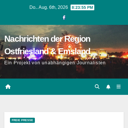
Zum
Do.. Aug. 6th, 2026
8:23:56 PM
Inhalt
springen
Nachrichten der Region
Ostfriesland & Emsland
Ein Projekt von unabhängigen Journalisten
FREIE PRESSE