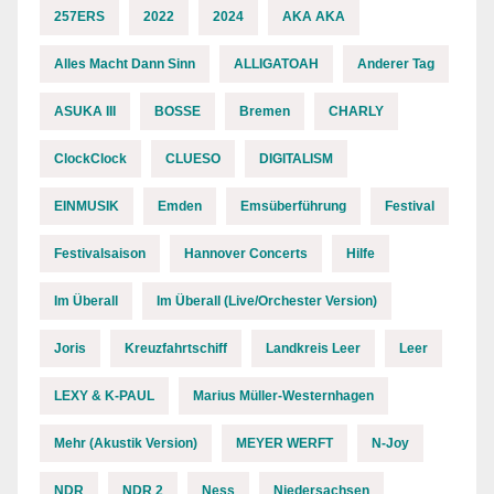
257ERS
2022
2024
AKA AKA
Alles Macht Dann Sinn
ALLIGATOAH
Anderer Tag
ASUKA III
BOSSE
Bremen
CHARLY
ClockClock
CLUESO
DIGITALISM
EINMUSIK
Emden
Emsüberführung
Festival
Festivalsaison
Hannover Concerts
Hilfe
Im Überall
Im Überall (Live/Orchester Version)
Joris
Kreuzfahrtschiff
Landkreis Leer
Leer
LEXY & K-PAUL
Marius Müller-Westernhagen
Mehr (Akustik Version)
MEYER WERFT
N-Joy
NDR
NDR 2
Ness
Niedersachsen