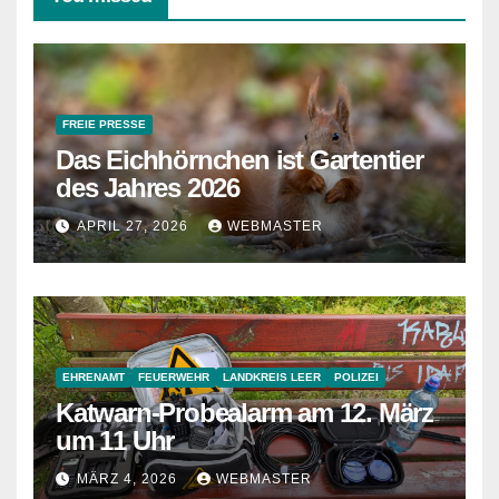
FREIE PRESSE
Das Eichhörnchen ist Gartentier
des Jahres 2026
APRIL 27, 2026
WEBMASTER
EHRENAMT
FEUERWEHR
LANDKREIS LEER
POLIZEI
Katwarn-Probealarm am 12. März
um 11 Uhr
MÄRZ 4, 2026
WEBMASTER