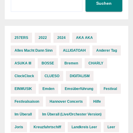
Suchen
257ERS
2022
2024
AKA AKA
Alles Macht Dann Sinn
ALLIGATOAH
Anderer Tag
ASUKA III
BOSSE
Bremen
CHARLY
ClockClock
CLUESO
DIGITALISM
EINMUSIK
Emden
Emsüberführung
Festival
Festivalsaison
Hannover Concerts
Hilfe
Im Überall
Im Überall (Live/Orchester Version)
Joris
Kreuzfahrtschiff
Landkreis Leer
Leer