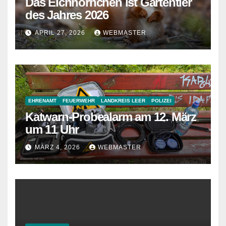
Das Eichhörnchen ist Gartentier
des Jahres 2026
APRIL 27, 2026
WEBMASTER
EHRENAMT
FEUERWEHR
LANDKREIS LEER
POLIZEI
Katwarn-Probealarm am 12. März
um 11 Uhr
MÄRZ 4, 2026
WEBMASTER