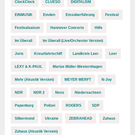
ClockClock
CLUESO
DIGITALISM
EINMUSIK
Emden
Emsüberführung
Festival
Festivalsaison
Hannover Concerts
Hilfe
Im Überall
Im Überall (Live/Orchester Version)
Joris
Kreuzfahrtschiff
Landkreis Leer
Leer
LEXY & K-PAUL
Marius Müller-Westernhagen
Mehr (Akustik Version)
MEYER WERFT
N-Joy
NDR
NDR 2
Ness
Niedersachsen
Papenburg
Polizei
ROGERS
SDP
Silbermond
Ukraine
ZEBRAHEAD
Zuhaus
Zuhaus (Akustik Version)