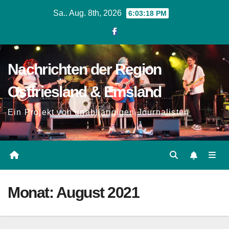
Zum
Sa.. Aug. 8th, 2026
6:03:19 PM
Inhalt
springen
Nachrichten der Region
Ostfriesland & Emsland
Ein Projekt von unabhängigen Journalisten
Monat:
August 2021