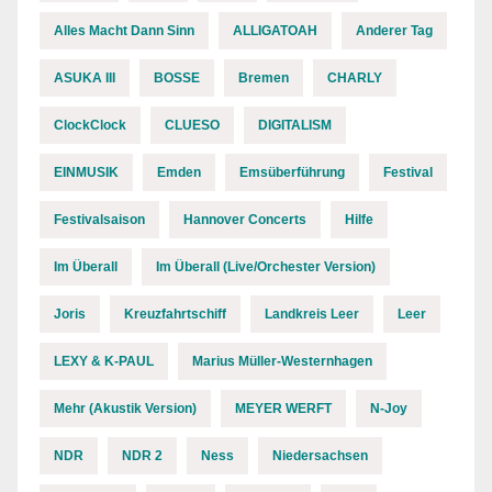
Alles Macht Dann Sinn
ALLIGATOAH
Anderer Tag
ASUKA III
BOSSE
Bremen
CHARLY
ClockClock
CLUESO
DIGITALISM
EINMUSIK
Emden
Emsüberführung
Festival
Festivalsaison
Hannover Concerts
Hilfe
Im Überall
Im Überall (Live/Orchester Version)
Joris
Kreuzfahrtschiff
Landkreis Leer
Leer
LEXY & K-PAUL
Marius Müller-Westernhagen
Mehr (Akustik Version)
MEYER WERFT
N-Joy
NDR
NDR 2
Ness
Niedersachsen