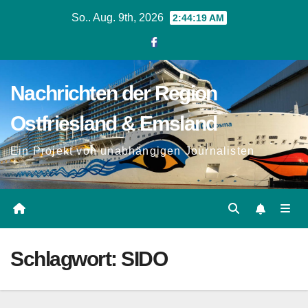
Zum
So.. Aug. 9th, 2026
2:44:19 AM
Inhalt
springen
Nachrichten der Region
Ostfriesland & Emsland
Ein Projekt von unabhängigen Journalisten
Schlagwort:
SIDO