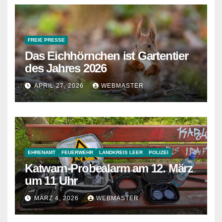
FREIE PRESSE
Das Eichhörnchen ist Gartentier
des Jahres 2026
APRIL 27, 2026
WEBMASTER
EHRENAMT
FEUERWEHR
LANDKREIS LEER
POLIZEI
Katwarn-Probealarm am 12. März
um 11 Uhr
MÄRZ 4, 2026
WEBMASTER