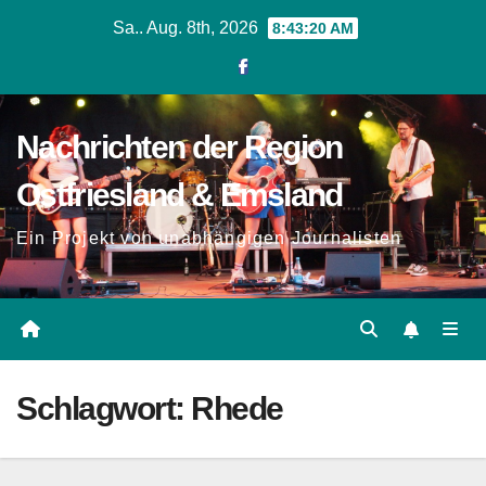
Zum
Sa.. Aug. 8th, 2026
8:43:21 AM
Inhalt
springen
Nachrichten der Region
Ostfriesland & Emsland
Ein Projekt von unabhängigen Journalisten
Schlagwort:
Rhede