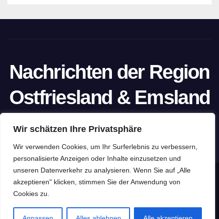
Nachrichten der Region
Ostfriesland & Emsland
Ein Projekt von unabhängigen Journalisten
Wir schätzen Ihre Privatsphäre
Wir verwenden Cookies, um Ihr Surferlebnis zu verbessern,
personalisierte Anzeigen oder Inhalte einzusetzen und
unseren Datenverkehr zu analysieren. Wenn Sie auf „Alle
Stolz präsentiert von WordPress
|
Theme: Newspaperex von
akzeptieren" klicken, stimmen Sie der Anwendung von
Cookies zu.
Themeansar
Home
Datenschutzerklärung
Impressum
Pressefreiheit
Anpassen
Alles ablehnen
Alle akzeptieren