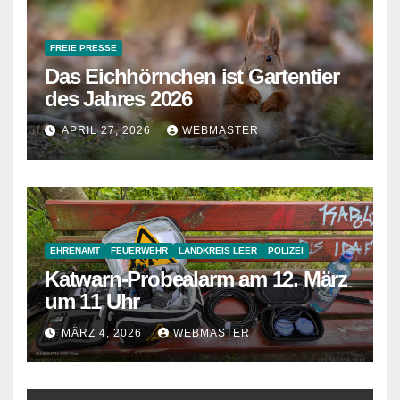
FREIE PRESSE
Das Eichhörnchen ist Gartentier
des Jahres 2026
APRIL 27, 2026
WEBMASTER
EHRENAMT
FEUERWEHR
LANDKREIS LEER
POLIZEI
Katwarn-Probealarm am 12. März
um 11 Uhr
MÄRZ 4, 2026
WEBMASTER