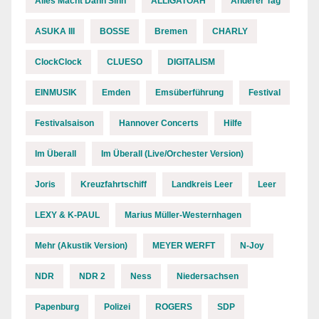
Alles Macht Dann Sinn
ALLIGATOAH
Anderer Tag
ASUKA III
BOSSE
Bremen
CHARLY
ClockClock
CLUESO
DIGITALISM
EINMUSIK
Emden
Emsüberführung
Festival
Festivalsaison
Hannover Concerts
Hilfe
Im Überall
Im Überall (Live/Orchester Version)
Joris
Kreuzfahrtschiff
Landkreis Leer
Leer
LEXY & K-PAUL
Marius Müller-Westernhagen
Mehr (Akustik Version)
MEYER WERFT
N-Joy
NDR
NDR 2
Ness
Niedersachsen
Papenburg
Polizei
ROGERS
SDP